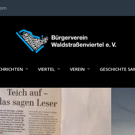
heim
LAGWORT:
MITGLIEDER BÜRGERVE
CHRICHTEN
VIERTEL
VEREIN
GESCHICHTE S