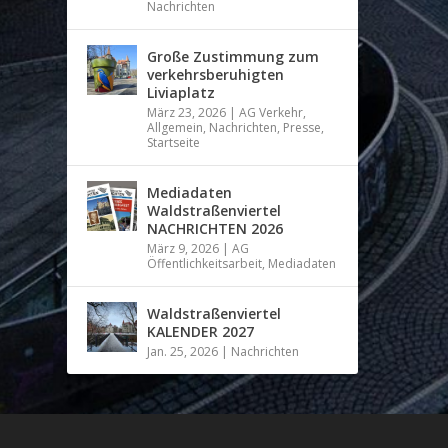
Nachrichten
Große Zustimmung zum
verkehrsberuhigten
Liviaplatz
März 23, 2026
|
AG Verkehr
,
Allgemein
,
Nachrichten
,
Presse
,
Startseite
Mediadaten
Waldstraßenviertel
NACHRICHTEN 2026
März 9, 2026
|
AG
Öffentlichkeitsarbeit
,
Mediadaten
Waldstraßenviertel
KALENDER 2027
Jan. 25, 2026
|
Nachrichten