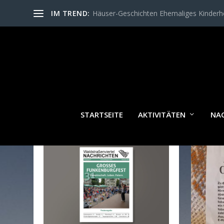
IM TREND:
Häuser-Geschichten Ehemaliges Kinder
SCH
STARTSEITE
AKTIVITÄTEN
NA
WALDSTRASSENVIERTEL N
ACHRICHTEN AKTUELL