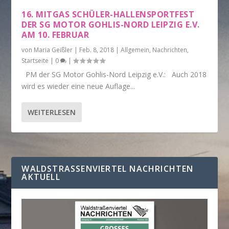
16. MITGAS SCHÜLER-HALLENSPORTFEST
DER SG MOTOR GOHLIS-NORD LEIPZIG E.V.
AM 10. FEBRUAR
von
Maria Geißler
|
Feb. 8, 2018
|
Allgemein
,
Nachrichten
,
Startseite
|
0
|
PM der SG Motor Gohlis-Nord Leipzig e.V.: Auch 2018
wird es wieder eine neue Auflage...
WEITERLESEN
WALDSTRASSENVIERTEL NACHRICHTEN A
KTUELL