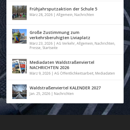
Frühjahrsputzaktion der Schule 5
März 28, 2026
|
Allgemein
,
Nachrichten
Große Zustimmung zum
verkehrsberuhigten Liviaplatz
März 23, 2026
|
AG Verkehr
,
Allgemein
,
Nachrichten
,
Presse
,
Startseite
Mediadaten Waldstraßenviertel
NACHRICHTEN 2026
März 9, 2026
|
AG Öffentlichkeitsarbeit
,
Mediadaten
Waldstraßenviertel KALENDER 2027
Jan. 25, 2026
|
Nachrichten