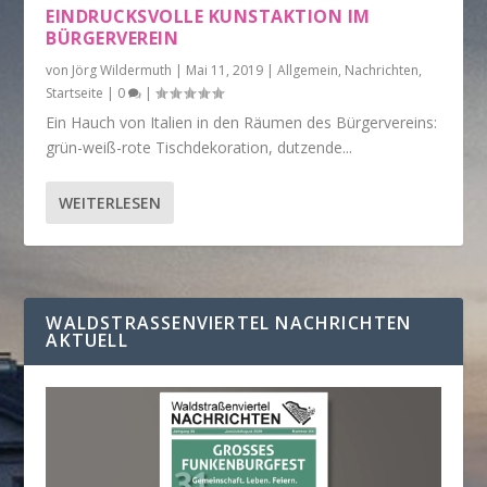
EINDRUCKSVOLLE KUNSTAKTION IM
BÜRGERVEREIN
von
Jörg Wildermuth
|
Mai 11, 2019
|
Allgemein
,
Nachrichten
,
Startseite
|
0
|
Ein Hauch von Italien in den Räumen des Bürgervereins:
grün-weiß-rote Tischdekoration, dutzende...
WEITERLESEN
WALDSTRASSENVIERTEL NACHRICHTEN A
KTUELL