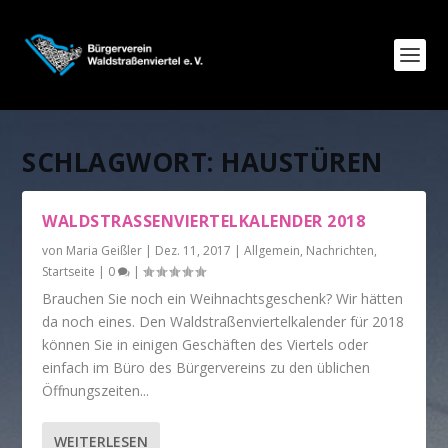
SCHLAGWORT:
HAUSTÜREN
WALDSTRASSENVIERTELKALENDER 2018
von
Maria Geißler
|
Dez. 11, 2017
|
Allgemein
,
Nachrichten
,
Startseite
|
0
|
Brauchen Sie noch ein Weihnachtsgeschenk? Wir hätten
da noch eines. Den Waldstraßenviertelkalender für 2018
können Sie in einigen Geschäften des Viertels oder
einfach im Büro des Bürgervereins zu den üblichen
Öffnungszeiten...
WEITERLESEN