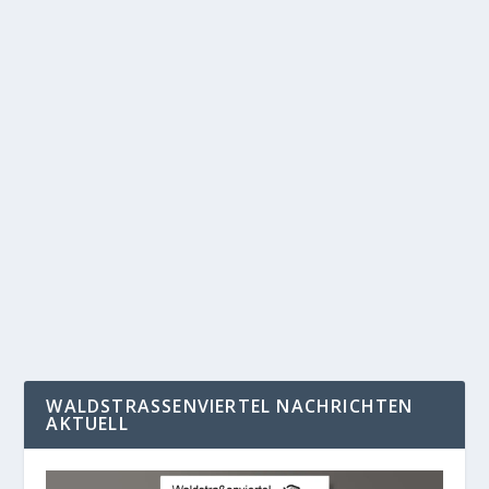
GEBURTSTAGSFEIER IM ROSENTAL
von
Maria Geißler
|
März 29, 2019
|
Allgemein
,
Nachrichten
,
Startseite
|
0
|
Am 26.03. war der 200. Geburtstag von Louise Otto-
Peters, und im Rosental und Gohlis wurde...
WEITERLESEN
WALDSTRASSENVIERTEL NACHRICHTEN A
KTUELL