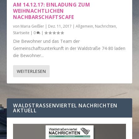
AM 14.12.17: EINLADUNG ZUM
WEIHNACHTLICHEN
NACHBARSCHAFTSCAFE
von
Maria Geißler
|
Dez. 11, 2017
|
Allgemein
,
Nachrichten
,
Startseite
|
0
|
Die Bewohner und das Team der
Gemeinschaftsunterkunft in der Waldstraße 74-80 laden
die Bewohner...
WEITERLESEN
WALDSTRASSENVIERTEL NACHRICHTEN A
KTUELL