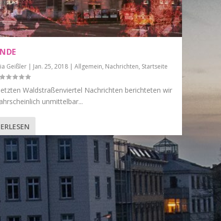
ENDE
ia Geißler
|
Jan. 25, 2018
|
Allgemein
,
Nachrichten
,
Startseite
letzten Waldstraßenviertel Nachrichten berichteten wir
rscheinlich unmittelbar...
ERLESEN