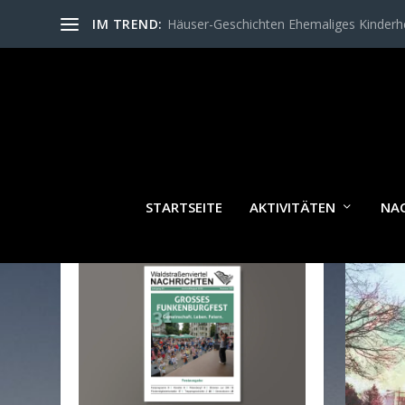
IM TREND:
Häuser-Geschichten Ehemaliges Kinder
SCH
STARTSEITE
AKTIVITÄTEN
NA
WALDSTRASSENVIERTEL N
ACHRICHTEN AKTUELL