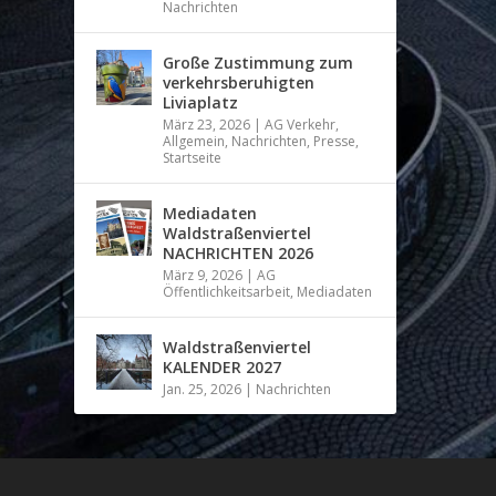
Nachrichten
Große Zustimmung zum
verkehrsberuhigten
Liviaplatz
März 23, 2026
|
AG Verkehr
,
Allgemein
,
Nachrichten
,
Presse
,
Startseite
Mediadaten
Waldstraßenviertel
NACHRICHTEN 2026
März 9, 2026
|
AG
Öffentlichkeitsarbeit
,
Mediadaten
Waldstraßenviertel
KALENDER 2027
Jan. 25, 2026
|
Nachrichten