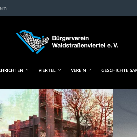
heim
LAGWORT:
ENDE
CHRICHTEN
VIERTEL
VEREIN
GESCHICHTE S