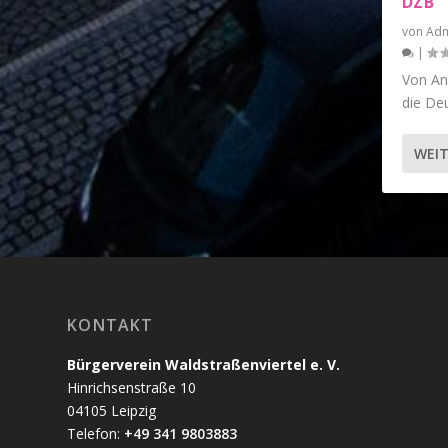
DZB
von
Adm
|
Von And
die Deu
WEIT
KONTAKT
Bürgerverein Waldstraßenviertel e. V.
Hinrichsenstraße 10
04105 Leipzig
Telefon:
+49 341 9803883