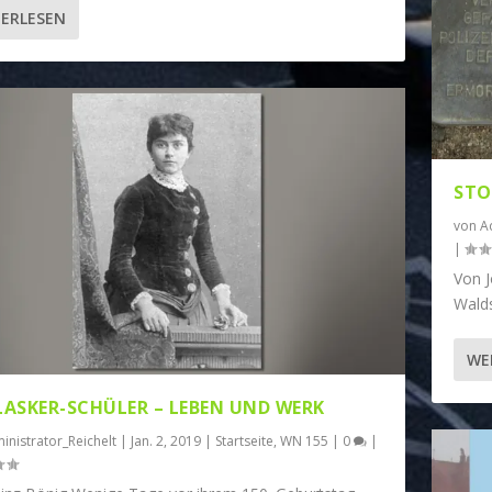
ERLESEN
STO
von
A
|
Von J
Walds
WE
 LASKER-SCHÜLER – LEBEN UND WERK
inistrator_Reichelt
|
Jan. 2, 2019
|
Startseite
,
WN 155
|
0
|