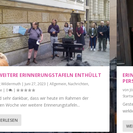
 WEITERE ERINNERUNGSTAFELN ENTHÜLLT
ERI
PER
g Wildermuth
|
Juni 27, 2023
|
Allgemein
,
Nachrichten
,
von
J
te
|
0
|
Starts
nd sehr dankbar, dass wir heute im Rahmen der
Geste
en Woche vier weitere Erinnerungstafeln...
wirkl
ERLESEN
WE