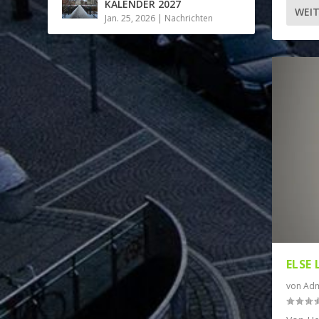
KALENDER 2027
WEIT
Jan. 25, 2026
|
Nachrichten
ELSE
von
Adm