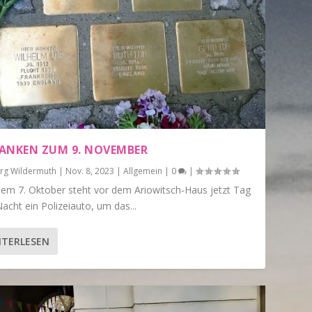
ANKEN ZUM 9. NOVEMBER
örg Wildermuth
|
Nov. 8, 2023
|
Allgemein
|
0
|
dem 7. Oktober steht vor dem Ariowitsch-Haus jetzt Tag
acht ein Polizeiauto, um das...
ITERLESEN