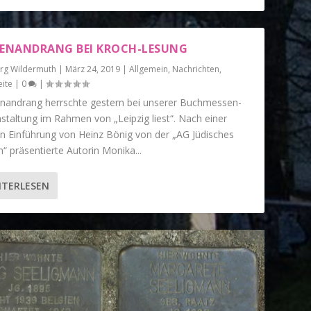
SENANDRANG BEI KROCH-LESUNG
örg Wildermuth
|
März 24, 2019
|
Allgemein
,
Nachrichten
,
eite
|
0
|
enandrang herrschte gestern bei unserer Buchmessen-
staltung im Rahmen von „Leipzig liest“. Nach einer
n Einführung von Heinz Bönig von der „AG Jüdisches
“ präsentierte Autorin Monika...
ITERLESEN