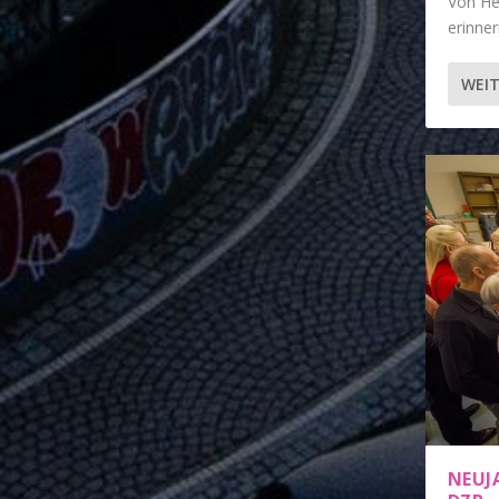
Von He
erinner
WEIT
NEUJ