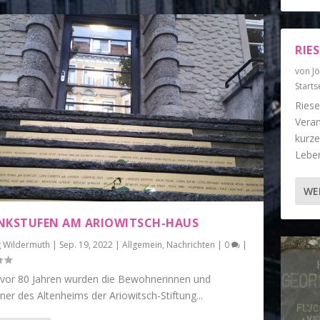
RIE
von
J
Starts
Ries
Veran
kurze
Leben
WE
NKSTUFEN AM ARIOWITSCH-HAUS
g Wildermuth
|
Sep. 19, 2022
|
Allgemein
,
Nachrichten
|
0
|
vor 80 Jahren wurden die Bewohnerinnen und
r des Altenheims der Ariowitsch-Stiftung...