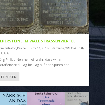
LPERSTEINE IM WALDSTRASSENVIERTEL
dministrator_Reichelt
|
Nov. 11, 2018
|
Startseite
,
WN 154
|
0
örg Philipp Nehmen wir wahr, dass wir im
traßenviertel Tag für Tag auf den Spuren der...
ITERLESEN