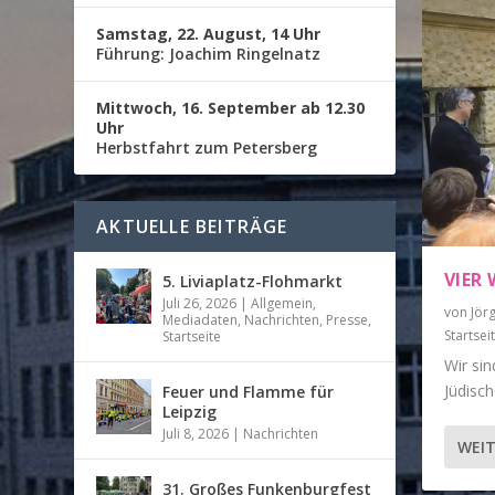
Samstag, 22. August, 14 Uhr
Führung: Joachim Ringelnatz
Mittwoch, 16. September ab 12.30
Uhr
Herbstfahrt zum Petersberg
AKTUELLE BEITRÄGE
VIER
5. Liviaplatz-Flohmarkt
Juli 26, 2026
|
Allgemein
,
von
Jör
Mediadaten
,
Nachrichten
,
Presse
,
Startsei
Startseite
Wir si
Jüdisch
Feuer und Flamme für
Leipzig
Juli 8, 2026
|
Nachrichten
WEIT
31. Großes Funkenburgfest