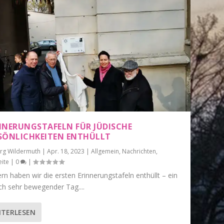
NNERUNGSTAFELN FÜR JÜDISCHE
SÖNLICHKEITEN ENTHÜLLT
örg Wildermuth
|
Apr. 18, 2023
|
Allgemein
,
Nachrichten
,
eite
|
0
|
rn haben wir die ersten Erinnerungstafeln enthüllt – ein
ich sehr bewegender Tag....
ITERLESEN