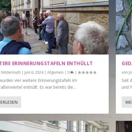
ITERE ERINNERUNGSTAFELN ENTHÜLLT
GED
g Wildermuth
|
Juni 6, 2024
|
Allgemein
|
0
|
von
J
wurden vier weitere Erinnerungstafeln im
Seit 
aßenviertel enthüllt. Es war bereits die...
und N
ERLESEN
WE