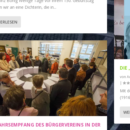
inz Bönig Wenige Tage vor ihrem 150. Geburtstag
n wir an eine Dichterin, die in...
ERLESEN
DIE
von
A
|
Mit d
(1916
WE
AHRSEMPFANG DES BÜRGERVEREINS IN DER