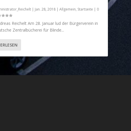
inistrator_Reichelt
|
Jan. 28, 2018
|
Allgemein
,
Startseite
|
0
reas Reichelt Am 28. Januar lud der Bürgerverein in
tsche Zentralbücherei für Blinde...
ERLESEN