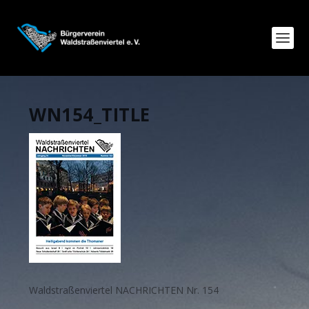
WN154_TITLE
Waldstraßenviertel NACHRICHTEN Nr. 154