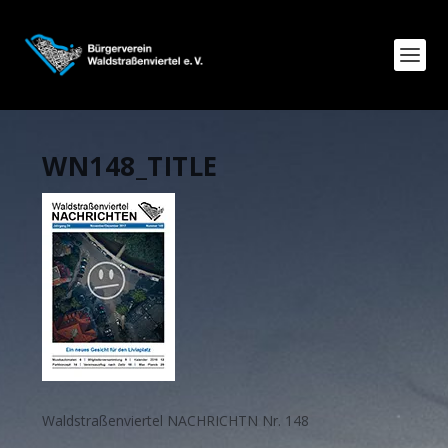
WN148_TITLE
Waldstraßenviertel NACHRICHTN Nr. 148