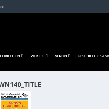
heim
CHRICHTEN
VIERTEL
VEREIN
GESCHICHTE SAM
WN140_TITLE