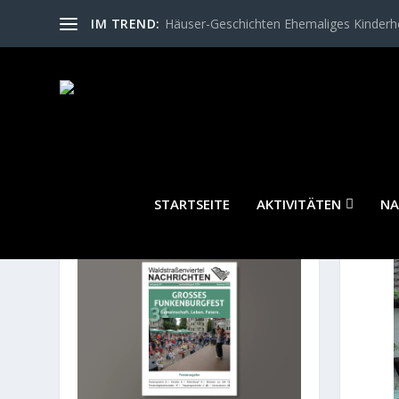
IM TREND:
Häuser-Geschichten Ehemaliges Kinder
STARTSEITE
AKTIVITÄTEN
NA
WALDSTRASSENVIERTEL N
ACHRICHTEN AKTUELL