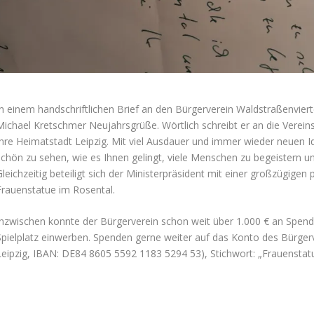
In einem handschriftlichen Brief an den Bürgerverein Waldstraßenviert
Michael Kretschmer Neujahrsgrüße. Wörtlich schreibt er an die Vereins
Ihre Heimatstadt Leipzig. Mit viel Ausdauer und immer wieder neuen Id
schön zu sehen, wie es Ihnen gelingt, viele Menschen zu begeistern und
Gleichzeitig beteiligt sich der Ministerpräsident mit einer großzügigen
Frauenstatue im Rosental.
Inzwischen konnte der Bürgerverein schon weit über 1.000 € an Spend
Spielplatz einwerben. Spenden gerne weiter auf das Konto des Bürgerv
Leipzig, IBAN: DE84 8605 5592 1183 5294 53), Stichwort: „Frauenstatu