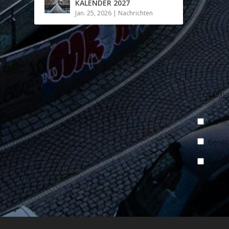
KALENDER 2027
Jan. 25, 2026
|
Nachrichten
Name, 
Benach
Benach