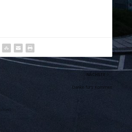
NÄCHSTE
Danke für’s Kommen
rkiert