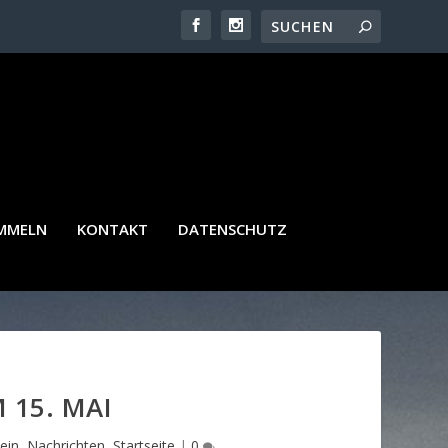
AMMELN
KONTAKT
DATENSCHUTZ
 15. MAI
ein
,
Nachrichten
,
Startseite
|
0