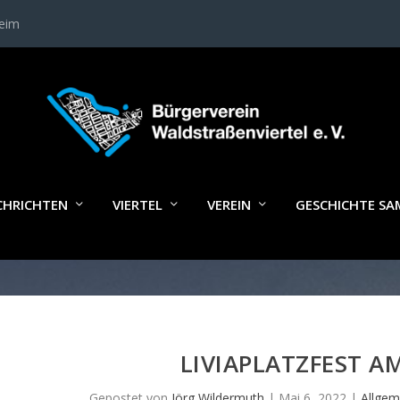
heim
CHRICHTEN
VIERTEL
VEREIN
GESCHICHTE S
LIVIAPLATZFEST AM
Gepostet von
Jörg Wildermuth
|
Mai 6, 2022
|
Allgem