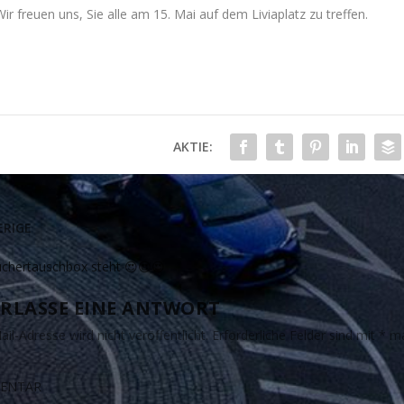
ir freuen uns, Sie alle am 15. Mai auf dem Liviaplatz zu treffen.
AKTIE:
RIGE
chertauschbox steht 😍😍😍
RLASSE EINE ANTWORT
il-Adresse wird nicht veröffentlicht.
Erforderliche Felder sind mit
*
ma