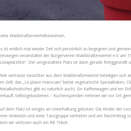
Liebe Waldstraßenviertelbewohner,
es ist endlich mal wieder Zeit sich persönlich zu begegnen und gemei
Deswegen veranstaltet der Bürgerverein Waldstraßenviertel e.V. am 15.
Liviaplatzfest“. Der umgestaltete Platz ist dann gerade fertiggestellt
Viele vertraute Gesichter aus dem Waldstraßenviertel beteiligen sich a
m Grill, das „Le plaisir marocain“ bietet vegetarische Spezialitäten, Cl
Antialkoholisches gibt es natürlich auch). Ein Kaffeewagen und ein Eis
verkauft Selbstgebackenes – Kuchenspenden nehmen wir vor Ort gern
Auf dem Platz ist einiges an Unterhaltung geboten: Die Kinder der Less
einer Violinistin und einer Tanzgruppe vertreten und am Nachmittag sch
denn wir verlosen auch ein RB Trikot.