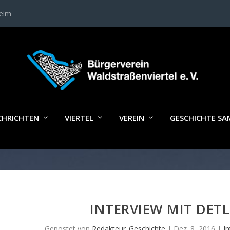
heim
CHRICHTEN
VIERTEL
VEREIN
GESCHICHTE S
INTERVIEW MIT DETL
Gepostet von
Redakteur_Geschichte
|
Dez. 8, 2016
|
I