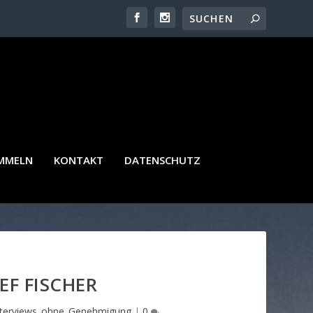
AMMELN
KONTAKT
DATENSCHUTZ
EF FISCHER
nterviews_ohne_Genehmigung
|
0