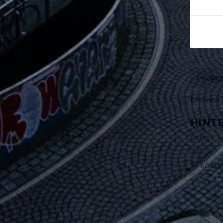
VORHE
Interview 
HINTE
Deine E-Ma