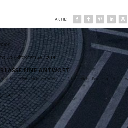
AKTIE:
RIGE
mit Eve Fichtner am 24.1.2014
RLASSE EINE ANTWORT
il-Adresse wird nicht veröffentlicht.
Erforderliche Felder sind mit
*
ma