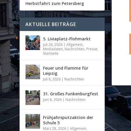
Herbstfahrt zum Petersberg
AKTUELLE BEITRÄGE
5. Liviaplatz-Flohmarkt
Juli 26, 2026
|
Allgemein
,
Mediadaten
,
Nachrichten
,
Presse
,
Startseite
Feuer und Flamme für
Leipzig
Juli 8, 2026
|
Nachrichten
31. Großes Funkenburgfest
HINTE
Juni 8, 2026
|
Nachrichten
Deine E-Ma
Frühjahrsputzaktion der
Schule 5
März 28, 2026
|
Allgemein
,