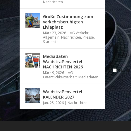
Nachrichten
Große Zustimmung zum
verkehrsberuhigten
Liviaplatz
März 23, 2026
|
AG Verkehr
,
Allgemein
,
Nachrichten
,
Presse
,
Startseite
Mediadaten
Waldstraßenviertel
NACHRICHTEN 2026
Name, 
März 9, 2026
|
AG
Öffentlichkeitsarbeit
,
Mediadaten
Waldstraßenviertel
KALENDER 2027
Jan. 25, 2026
|
Nachrichten