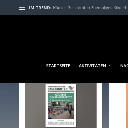
IM TREND:
Häuser-Geschichten Ehemaliges Kinder
STARTSEITE
AKTIVITÄTEN
NA
WALDSTRASSENVIERTEL N
ACHRICHTEN AKTUELL