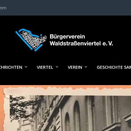
heim
INTERVIEW_FISCHER
CHRICHTEN
VIERTEL
VEREIN
GESCHICHTE S