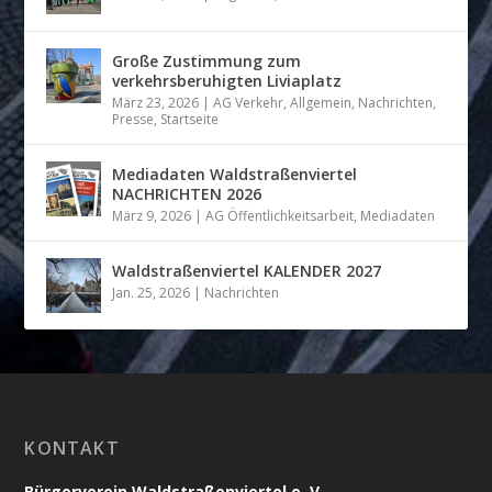
Große Zustimmung zum
verkehrsberuhigten Liviaplatz
März 23, 2026
|
AG Verkehr
,
Allgemein
,
Nachrichten
,
Presse
,
Startseite
Mediadaten Waldstraßenviertel
NACHRICHTEN 2026
März 9, 2026
|
AG Öffentlichkeitsarbeit
,
Mediadaten
Waldstraßenviertel KALENDER 2027
Jan. 25, 2026
|
Nachrichten
KONTAKT
Bürgerverein Waldstraßenviertel e. V.