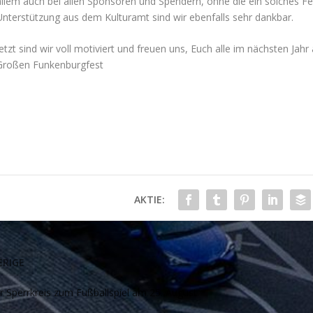
allem auch bei allen Sponsoren und Spendern, ohne die ein solches Fe
Unterstützung aus dem Kulturamt sind wir ebenfalls sehr dankbar.
Jetzt sind wir voll motiviert und freuen uns, Euch alle im nächsten Jah
Großen Funkenburgfest
AKTIE:
RIGE
r Sperrkreis zum Fußballspiel am 25. August