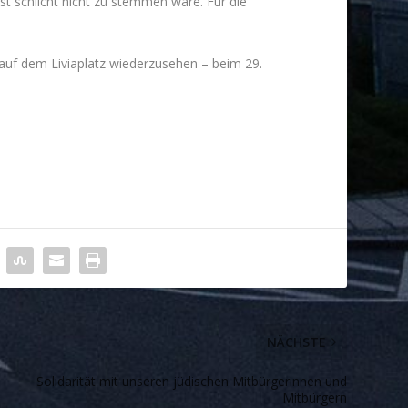
st schlicht nicht zu stemmen wäre. Für die
r auf dem Liviaplatz wiederzusehen – beim 29.
NÄCHSTE
Solidarität mit unseren jüdischen Mitbürgerinnen und
Mitbürgern