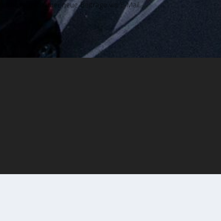
richtige mich über neue Beiträge via E-Mail.
rstützt von
WordPress