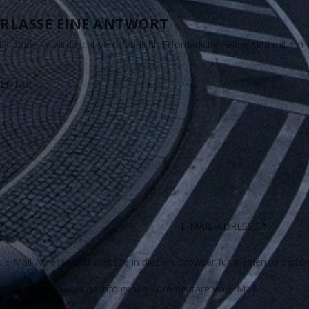
RLASSE EINE ANTWORT
il-Adresse wird nicht veröffentlicht.
Erforderliche Felder sind mit
*
ma
E-Mail-Adresse und Website in diesem Browser für meinen nächste
richtige mich über nachfolgende Kommentare via E-Mail.