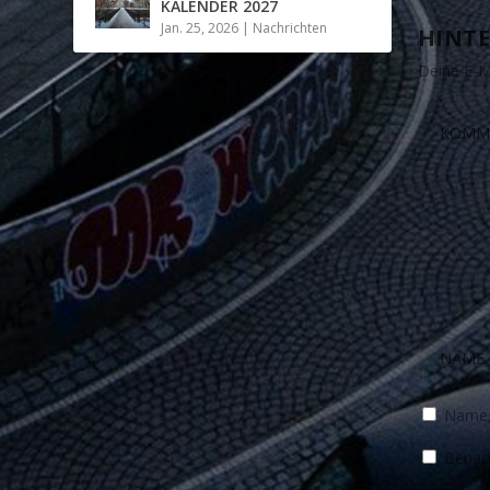
KALENDER 2027
Jan. 25, 2026
|
Nachrichten
HINTE
Deine E-Ma
Name, 
Benach