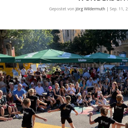
Gepostet von
Jörg Wildermuth
|
Sep. 11, 