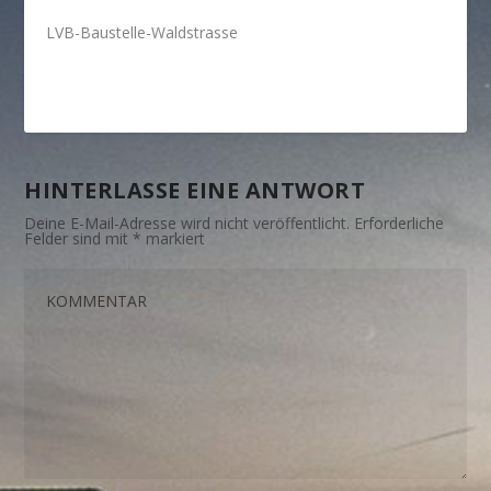
LVB-Baustelle-Waldstrasse
HINTERLASSE EINE ANTWORT
Deine E-Mail-Adresse wird nicht veröffentlicht.
Erforderliche
Felder sind mit
*
markiert