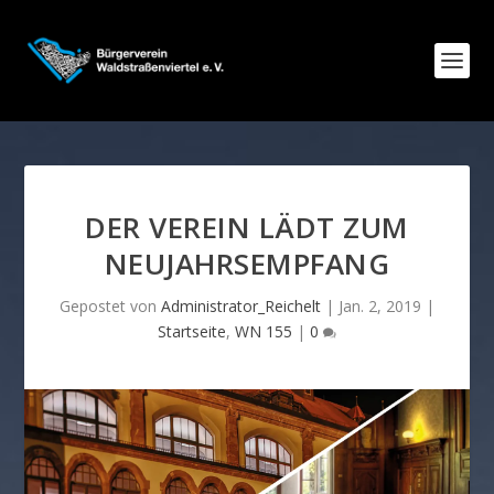
DER VEREIN LÄDT ZUM
NEUJAHRSEMPFANG
Gepostet von
Administrator_Reichelt
|
Jan. 2, 2019
|
Startseite
,
WN 155
|
0