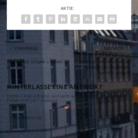
AKTIE:
VORHERIGE
NÄCHSTE
Else Lasker-Schüler – Leben
Sinnloser Vandalismus am
und Werk
Spielplatz im Rosental –
Spender gesucht
HINTERLASSE EINE ANTWORT
Deine E-Mail-Adresse wird nicht veröffentlicht.
Erforderliche
Felder sind mit
*
markiert