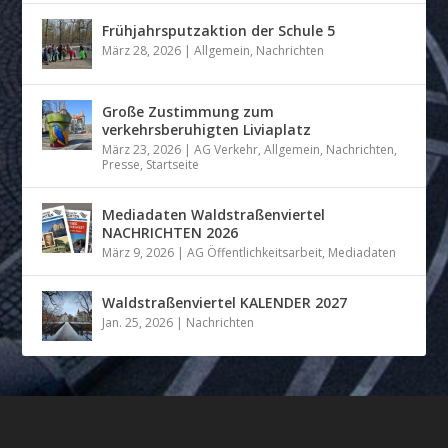
Frühjahrsputzaktion der Schule 5
März 28, 2026
|
Allgemein
,
Nachrichten
Große Zustimmung zum
verkehrsberuhigten Liviaplatz
März 23, 2026
|
AG Verkehr
,
Allgemein
,
Nachrichten
,
Presse
,
Startseite
Mediadaten Waldstraßenviertel
NACHRICHTEN 2026
März 9, 2026
|
AG Öffentlichkeitsarbeit
,
Mediadaten
Waldstraßenviertel KALENDER 2027
Jan. 25, 2026
|
Nachrichten