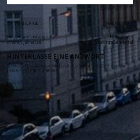
VORHERIGE
NÄCHSTE
Bürgersprechstunde zur
HGB meets
inneren Jahnallee
Waldstraßenviertel
HINTERLASSE EINE ANTWORT
Deine E-Mail-Adresse wird nicht veröffentlicht.
Erforderliche
Felder sind mit
*
markiert