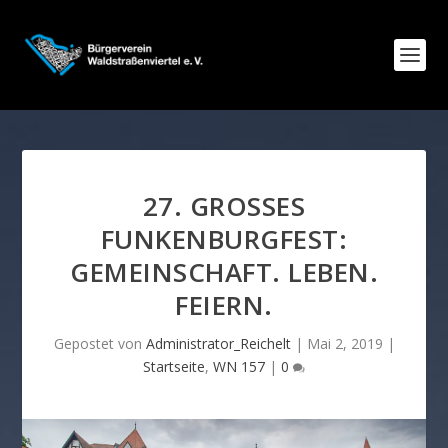
27. GROSSES F
UNKENBURGFEST: G
EMEINSCHAFT. LEBEN. F
EIERN.
Gepostet von
Administrator_Reichelt
|
Mai 2, 2019
|
Startseite
,
WN 157
|
0