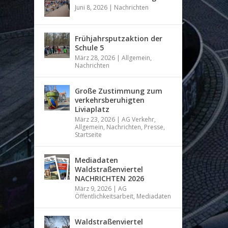
Juni 8, 2026
|
Nachrichten
Frühjahrsputzaktion der
Schule 5
März 28, 2026
|
Allgemein
,
Nachrichten
Große Zustimmung zum
verkehrsberuhigten
Liviaplatz
März 23, 2026
|
AG Verkehr
,
Allgemein
,
Nachrichten
,
Presse
,
Startseite
Mediadaten
Waldstraßenviertel
NACHRICHTEN 2026
März 9, 2026
|
AG
Öffentlichkeitsarbeit
,
Mediadaten
Waldstraßenviertel