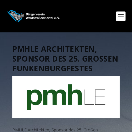
PMHLE ARCHITEKTEN,
SPONSOR DES 25. GROSSEN F
UNKENBURGFESTES
PMHLE Architekten, Sponsor des 25. Großen