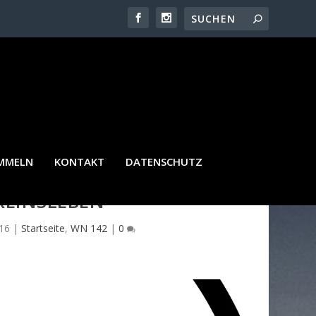
AMMELN
KONTAKT
DATENSCHUTZ
REINSLEBEN
016
|
Startseite
,
WN 142
|
0