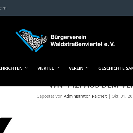
heim
CHRICHTEN
VIERTEL
VEREIN
GESCHICHTE S
WN 142: AUS DEM VE
Gepostet von
Administrator_Reichelt
|
Okt. 31, 2