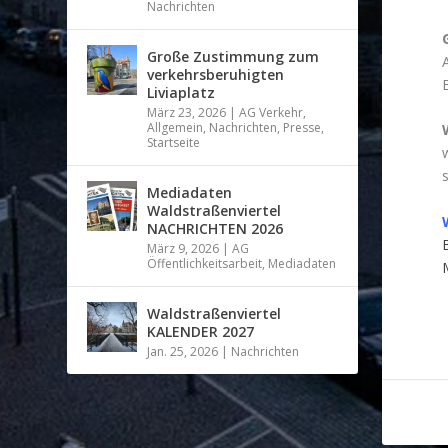
Nachrichten
Große Zustimmung zum
verkehrsberuhigten
Liviaplatz
März 23, 2026
|
AG Verkehr
,
Allgemein
,
Nachrichten
,
Presse
,
Startseite
Mediadaten
Waldstraßenviertel
NACHRICHTEN 2026
März 9, 2026
|
AG
Öffentlichkeitsarbeit
,
Mediadaten
Waldstraßenviertel
KALENDER 2027
Jan. 25, 2026
|
Nachrichten