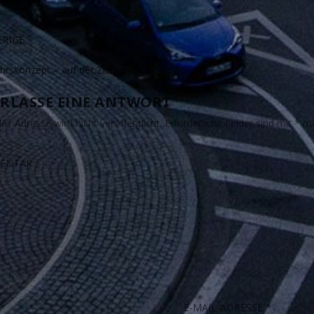
RIGE
hrskonzept – auf der Zielgeraden
RLASSE EINE ANTWORT
il-Adresse wird nicht veröffentlicht.
Erforderliche Felder sind mit
*
ma