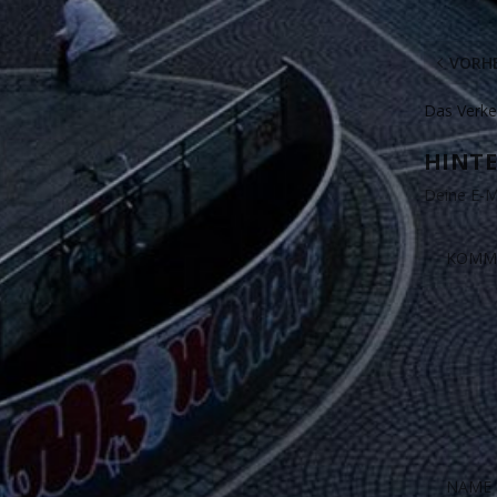
VORHE
Das Verke
HINTE
Deine E-Ma