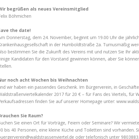
Wir begrüßen als neues Vereinsmitglied
Felix Böhmichen
Save the date!
Am Donnerstag, dem 24. November, beginnt um 19.00 Uhr die jährlich
Krankenhausgesellschaft in der Humboldtstraße 2a. Turnusmäßig werd
also bestimmen Sie die Zukunft des Vereins mit und nutzen Sie Ihr ak
einige Kandidaten für den Vorstand gewinnen können, aber Sie können 
tellen.
Nur noch acht Wochen bis Weihnachten
und wir haben ein passendes Geschenk. Im Bürgerverein, in Geschäften
Waldstraßenviertelkalender 2017 für 20 € – für Fans des Viertels, f
Verkaufsadressen finden Sie auf unserer Homepage unter: www.waldst
Brauchen Sie Raum?
Suchen Sie einen Ort für Vorträge, Feiern oder Seminare? Wir vermiete
30 bis 40 Personen, eine kleine Küche und Toiletten sind vorhanden. Si
buergerverein@waldstrassenviertel.de oder telefonisch unter 9803883