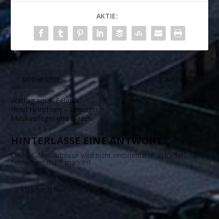
AKTIE:
VORHERIGE
NÄCHSTE
Vortrag am 6. Februar:
Das Ende
Henri Hinrichsen – Leipziger
Musikverleger und Mäzen
HINTERLASSE EINE ANTWORT
Deine E-Mail-Adresse wird nicht veröffentlicht.
Erforderliche
Felder sind mit
*
markiert