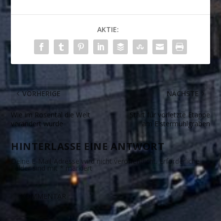
AKTIE:
VORHERIGE
NÄCHSTE
Wie im Rosental die Welt
Start für vorletzte Etappe
verändert wurde
am Elstermühlgraben
HINTERLASSE EINE ANTWORT
Deine E-Mail-Adresse wird nicht veröffentlicht.
Erforderliche
Felder sind mit
*
markiert