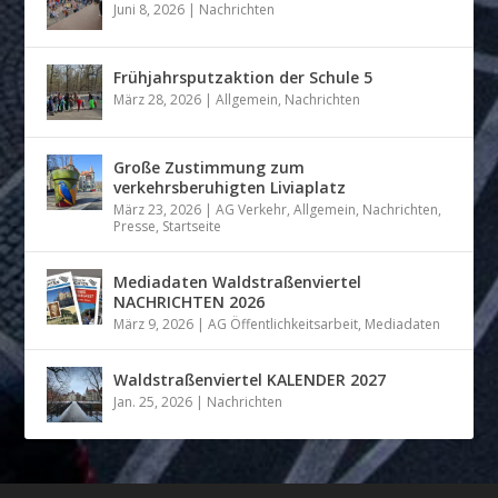
Juni 8, 2026
|
Nachrichten
Frühjahrsputzaktion der Schule 5
März 28, 2026
|
Allgemein
,
Nachrichten
Große Zustimmung zum
verkehrsberuhigten Liviaplatz
März 23, 2026
|
AG Verkehr
,
Allgemein
,
Nachrichten
,
Presse
,
Startseite
Mediadaten Waldstraßenviertel
NACHRICHTEN 2026
März 9, 2026
|
AG Öffentlichkeitsarbeit
,
Mediadaten
Waldstraßenviertel KALENDER 2027
Jan. 25, 2026
|
Nachrichten