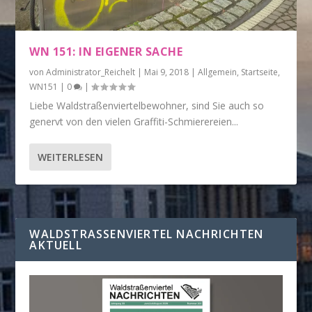
WN 151: IN EIGENER SACHE
von
Administrator_Reichelt
|
Mai 9, 2018
|
Allgemein
,
Startseite
,
WN151
|
0
|
Liebe Waldstraßenviertelbewohner, sind Sie auch so
genervt von den vielen Graffiti-Schmierereien...
WEITERLESEN
WALDSTRASSENVIERTEL NACHRICHTEN A
KTUELL