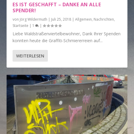
ES IST GESCHAFFT – DANKE AN ALLE
SPENDER!
von
Jörg Wildermuth
|
Juli 25, 2018
|
Allgemein
,
Nachrichten
,
Startseite
|
1
|
Liebe Waldstraßenviertelbewohner, Dank Ihrer Spenden
konnten heute die Graffiti-Schmiererreien auf...
WEITERLESEN