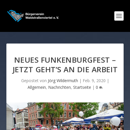
NEUES FUNKENBURGFEST –
JETZT GEHT’S AN DIE ARBEIT
Gepostet von
Jörg Wildermuth
|
Feb. 9, 2020
|
Allgemein
,
Nachrichten
,
Startseite
|
0