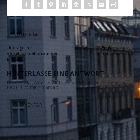
VORHERIGE
NÄCHSTE
Umfrage zur
Das neue Funkenburgfest
Verkehrssituation auf der
nimmt Gestalt an
Jahnallee
HINTERLASSE EINE ANTWORT
Deine E-Mail-Adresse wird nicht veröffentlicht.
Erforderliche
Felder sind mit
*
markiert