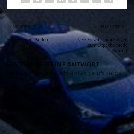
VORHERIGE
NÄCHSTE
Auf goldenem Boden
Verkehrseinschränkungen
zum Depeche Mode
Konzert
HINTERLASSE EINE ANTWORT
Deine E-Mail-Adresse wird nicht veröffentlicht.
Erforderliche
Felder sind mit
*
markiert