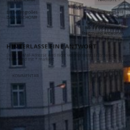
Ein riesengroßes
Das Ordnungsamt
DANKESCHÖN!!!
informiert:
Bewohnerparken im
Waldstraßenviertel –
Fragen und Antworten
HINTERLASSE EINE ANTWORT
Deine E-Mail-Adresse wird nicht veröffentlicht.
Erforderliche
Felder sind mit
*
markiert