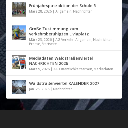
Frühjahrsputzaktion der Schule 5
März 28, 2026
|
Allgemein
,
Nachrichten
Große Zustimmung zum
verkehrsberuhigten Liviaplatz
März 23, 2026
|
AG Verkehr
,
Allgemein
,
Nachrichten
,
Presse
,
Startseite
Mediadaten Waldstraßenviertel
NACHRICHTEN 2026
März 9, 2026
|
AG Öffentlichkeitsarbeit
,
Mediadaten
Waldstraßenviertel KALENDER 2027
Jan. 25, 2026
|
Nachrichten