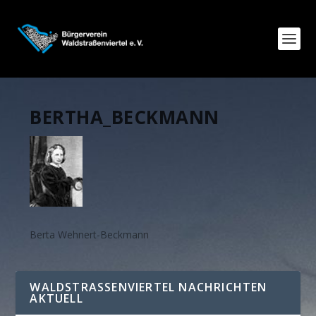
BERTHA_BECKMANN
Berta Wehnert-Beckmann
WALDSTRASSENVIERTEL NACHRICHTEN A
KTUELL