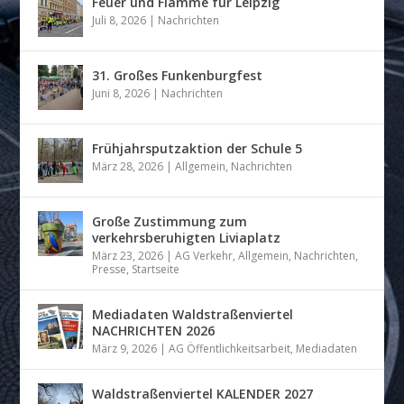
Feuer und Flamme für Leipzig
Juli 8, 2026
|
Nachrichten
31. Großes Funkenburgfest
Juni 8, 2026
|
Nachrichten
Frühjahrsputzaktion der Schule 5
März 28, 2026
|
Allgemein
,
Nachrichten
Große Zustimmung zum
verkehrsberuhigten Liviaplatz
März 23, 2026
|
AG Verkehr
,
Allgemein
,
Nachrichten
,
Presse
,
Startseite
Mediadaten Waldstraßenviertel
NACHRICHTEN 2026
März 9, 2026
|
AG Öffentlichkeitsarbeit
,
Mediadaten
Waldstraßenviertel KALENDER 2027