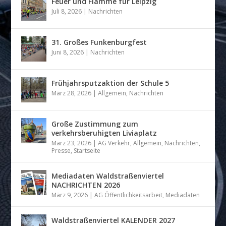
Feuer und Flamme für Leipzig
Juli 8, 2026
|
Nachrichten
31. Großes Funkenburgfest
Juni 8, 2026
|
Nachrichten
Frühjahrsputzaktion der Schule 5
März 28, 2026
|
Allgemein
,
Nachrichten
Große Zustimmung zum
verkehrsberuhigten Liviaplatz
März 23, 2026
|
AG Verkehr
,
Allgemein
,
Nachrichten
,
Presse
,
Startseite
Mediadaten Waldstraßenviertel
NACHRICHTEN 2026
März 9, 2026
|
AG Öffentlichkeitsarbeit
,
Mediadaten
Waldstraßenviertel KALENDER 2027