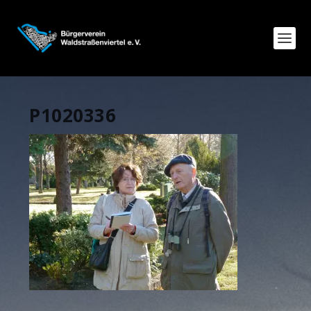
P1020336