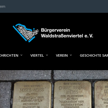
heim
STOLPERSTEIN_RANSTÄDTER11-13
CHRICHTEN
VIERTEL
VEREIN
GESCHICHTE S