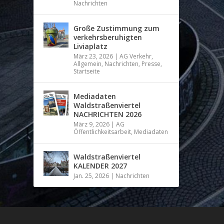
Nachrichten
Große Zustimmung zum
verkehrsberuhigten
Liviaplatz
März 23, 2026
|
AG Verkehr
,
Allgemein
,
Nachrichten
,
Presse
,
Startseite
Mediadaten
Waldstraßenviertel
NACHRICHTEN 2026
März 9, 2026
|
AG
Öffentlichkeitsarbeit
,
Mediadaten
Waldstraßenviertel
KALENDER 2027
Jan. 25, 2026
|
Nachrichten