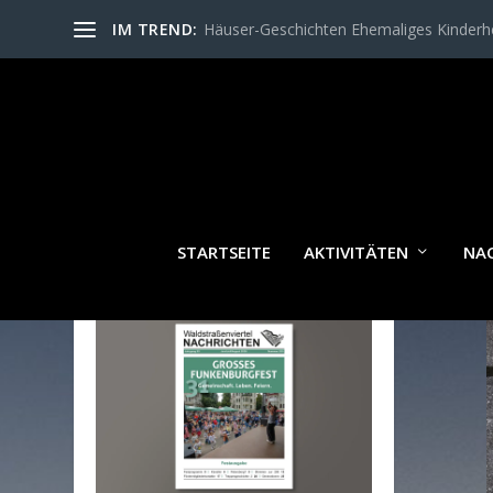
IM TREND:
Häuser-Geschichten Ehemaliges Kinder
STARTSEITE
AKTIVITÄTEN
NA
WALDSTRASSENVIERTEL N
ACHRICHTEN AKTUELL