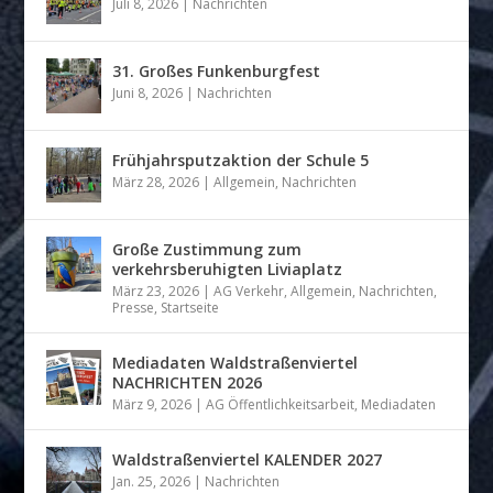
Juli 8, 2026
|
Nachrichten
31. Großes Funkenburgfest
Juni 8, 2026
|
Nachrichten
Frühjahrsputzaktion der Schule 5
März 28, 2026
|
Allgemein
,
Nachrichten
Große Zustimmung zum
verkehrsberuhigten Liviaplatz
März 23, 2026
|
AG Verkehr
,
Allgemein
,
Nachrichten
,
Presse
,
Startseite
Mediadaten Waldstraßenviertel
NACHRICHTEN 2026
März 9, 2026
|
AG Öffentlichkeitsarbeit
,
Mediadaten
Waldstraßenviertel KALENDER 2027
Jan. 25, 2026
|
Nachrichten