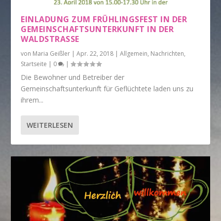
EINLADUNG ZUM FRÜHLINGSFEST IN DER
GEMEINSCHAFTSUNTERKUNFT IN DER
WALDSTRASSE
von
Maria Geißler
|
Apr. 22, 2018
|
Allgemein
,
Nachrichten
,
Startseite
|
0
|
Die Bewohner und Betreiber der
Gemeinschaftsunterkunft für Geflüchtete laden uns zu
ihrem...
WEITERLESEN