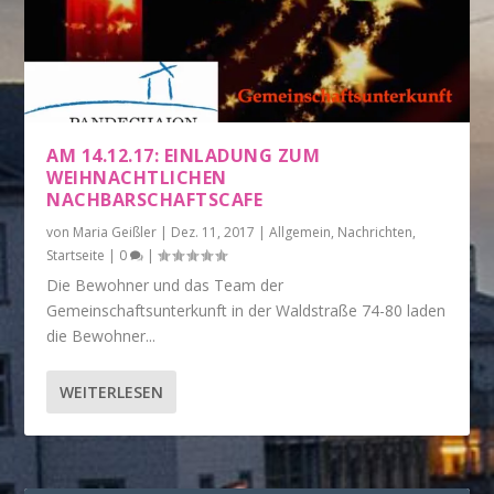
AM 14.12.17: EINLADUNG ZUM
WEIHNACHTLICHEN
NACHBARSCHAFTSCAFE
von
Maria Geißler
|
Dez. 11, 2017
|
Allgemein
,
Nachrichten
,
Startseite
|
0
|
Die Bewohner und das Team der
Gemeinschaftsunterkunft in der Waldstraße 74-80 laden
die Bewohner...
WEITERLESEN