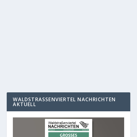
VERANSTALTUNGEN MAI 2016
von
Administrator_Reichelt
|
Apr. 14, 2016
|
Nachrichten
,
WN
139
|
0
|
Mai Filmclub „Arsène Lupin“ Freitag, 27. Mai, 19.30 Uhr
(s. S. 10) Elegante Komödie um einen...
WEITERLESEN
WALDSTRASSENVIERTEL NACHRICHTEN A
KTUELL