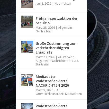
Juni 8, 2026
|
Nachrichten
Frühjahrsputzaktion der
Schule 5
März 28, 2026
|
Allgemein
,
Nachrichten
Große Zustimmung zum
verkehrsberuhigten
Liviaplatz
März 23, 2026
|
AG Verkehr
,
Allgemein
,
Nachrichten
,
Presse
,
Startseite
Mediadaten
Waldstraßenviertel
NACHRICHTEN 2026
März 9, 2026
|
AG
Öffentlichkeitsarbeit
,
Mediadaten
Waldstraßenviertel