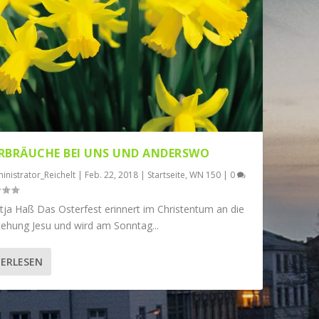
RBRÄUCHE BEI UNS UND ANDERSWO
inistrator_Reichelt
|
Feb. 22, 2018
|
Startseite
,
WN 150
|
0
tja Haß Das Osterfest erinnert im Christentum an die
tehung Jesu und wird am Sonntag...
ERLESEN