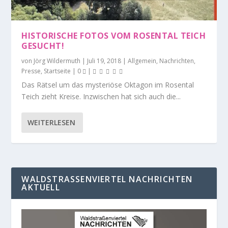
HISTORISCHE FOTOS VOM ROSENTAL TEICH
GESUCHT!
von
Jörg Wildermuth
|
Juli 19, 2018
|
Allgemein
,
Nachrichten
,
Presse
,
Startseite
|
0
|
Das Rätsel um das mysteriöse Oktagon im Rosental
Teich zieht Kreise. Inzwischen hat sich auch die...
WEITERLESEN
WALDSTRASSENVIERTEL NACHRICHTEN A
KTUELL