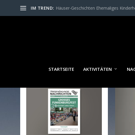
IM TREND:
Häuser-Geschichten Ehemaliges Kinder
SCH
STARTSEITE
AKTIVITÄTEN
NA
WALDSTRASSENVIERTEL N
ACHRICHTEN AKTUELL