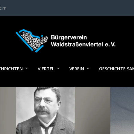
heim
LAGWORT:
HANS GÖSCHEL
CHRICHTEN
VIERTEL
VEREIN
GESCHICHTE S