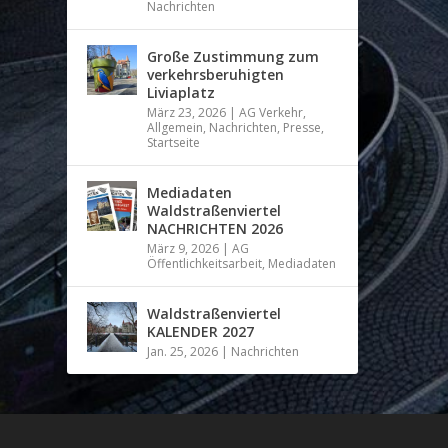
Nachrichten
Große Zustimmung zum
verkehrsberuhigten
Liviaplatz
März 23, 2026
|
AG Verkehr
,
Allgemein
,
Nachrichten
,
Presse
,
Startseite
Mediadaten
Waldstraßenviertel
NACHRICHTEN 2026
März 9, 2026
|
AG
Öffentlichkeitsarbeit
,
Mediadaten
Waldstraßenviertel
KALENDER 2027
Jan. 25, 2026
|
Nachrichten