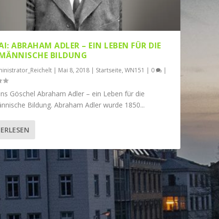
AI: ABRAHAM ADLER – EIN LEBEN FÜR DIE
MÄNNISCHE BILDUNG
inistrator_Reichelt
|
Mai 8, 2018
|
Startseite
,
WN151
|
0
|
ns Göschel Abraham Adler – ein Leben für die
nnische Bildung. Abraham Adler wurde 1850...
ERLESEN