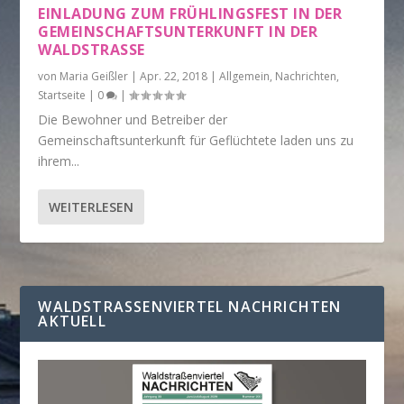
EINLADUNG ZUM FRÜHLINGSFEST IN DER
GEMEINSCHAFTSUNTERKUNFT IN DER
WALDSTRASSE
von
Maria Geißler
|
Apr. 22, 2018
|
Allgemein
,
Nachrichten
,
Startseite
|
0
|
Die Bewohner und Betreiber der
Gemeinschaftsunterkunft für Geflüchtete laden uns zu
ihrem...
WEITERLESEN
WALDSTRASSENVIERTEL NACHRICHTEN A
KTUELL