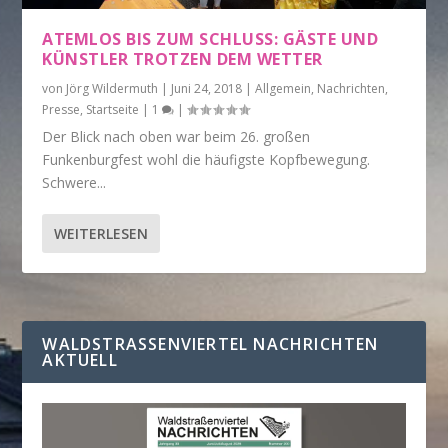
ATEMLOS BIS ZUM SCHLUSS: GÄSTE UND
KÜNSTLER TROTZEN DEM WETTER
von
Jörg Wildermuth
|
Juni 24, 2018
|
Allgemein
,
Nachrichten
,
Presse
,
Startseite
|
1
|
Der Blick nach oben war beim 26. großen
Funkenburgfest wohl die häufigste Kopfbewegung.
Schwere...
WEITERLESEN
WALDSTRASSENVIERTEL NACHRICHTEN A
KTUELL