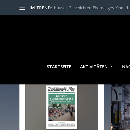
IM TREND:
Häuser-Geschichten Ehemaliges Kinder
SCH
STARTSEITE
AKTIVITÄTEN
NA
WALDSTRASSENVIERTEL N
ACHRICHTEN AKTUELL