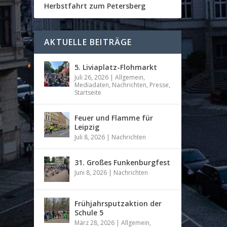
Herbstfahrt zum Petersberg
AKTUELLE BEITRÄGE
5. Liviaplatz-Flohmarkt
Juli 26, 2026
|
Allgemein
,
Mediadaten
,
Nachrichten
,
Presse
,
Startseite
Feuer und Flamme für
Leipzig
Juli 8, 2026
|
Nachrichten
31. Großes Funkenburgfest
Juni 8, 2026
|
Nachrichten
Frühjahrsputzaktion der
Schule 5
März 28, 2026
|
Allgemein
,