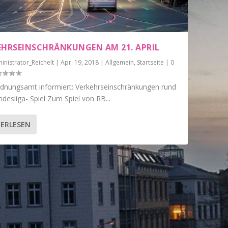
EHRSEINSCHRÄNKUNGEN AM 21. APRIL
inistrator_Reichelt
|
Apr. 19, 2018
|
Allgemein
,
Startseite
|
0
dnungsamt informiert: Verkehrseinschränkungen rund
esliga- Spiel Zum Spiel von RB...
ERLESEN