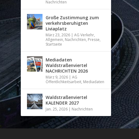
Nachrichten
Große Zustimmung zum
verkehrsberuhigten
Liviaplatz
März 23, 2026
|
AG Verkehr
,
Allgemein
,
Nachrichten
,
Presse
,
Startseite
Mediadaten
Waldstraßenviertel
NACHRICHTEN 2026
März 9, 2026
|
AG
Öffentlichkeitsarbeit
,
Mediadaten
Waldstraßenviertel
KALENDER 2027
Jan. 25, 2026
|
Nachrichten