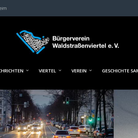
heim
LAGWORT:
FAHRPLANÜBERSICHT
CHRICHTEN
VIERTEL
VEREIN
GESCHICHTE S