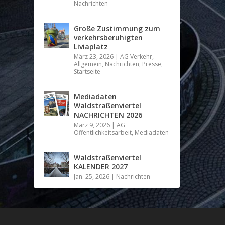
Nachrichten
Große Zustimmung zum
verkehrsberuhigten
Liviaplatz
März 23, 2026
|
AG Verkehr
,
Allgemein
,
Nachrichten
,
Presse
,
Startseite
Mediadaten
Waldstraßenviertel
NACHRICHTEN 2026
März 9, 2026
|
AG
Öffentlichkeitsarbeit
,
Mediadaten
Waldstraßenviertel
KALENDER 2027
Jan. 25, 2026
|
Nachrichten