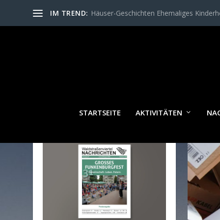
IM TREND:
Häuser-Geschichten Ehemaliges Kinder
SCH
STARTSEITE
AKTIVITÄTEN
NA
WALDSTRASSENVIERTEL N
ACHRICHTEN AKTUELL