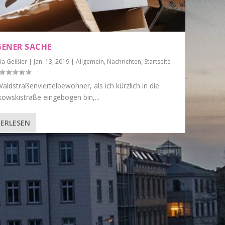
IGENER SACHE
ia Geißler
|
Jan. 13, 2019
|
Allgemein
,
Nachrichten
,
Startseite
aldstraßenviertelbewohner, als ich kürzlich in die
owskistraße eingebogen bin,...
ERLESEN