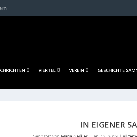
heim
CHRICHTEN
VIERTEL
VEREIN
GESCHICHTE SAM
IN EIGENER S
Gepostet von
Maria Geißler
|
Jan. 13, 2019
|
Allgem