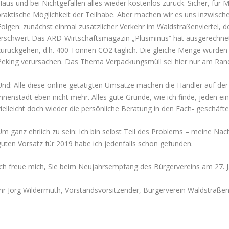
Haus und bei Nichtgefallen alles wieder kostenlos zurück. Sicher, für
praktische Möglichkeit der Teilhabe. Aber machen wir es uns inzwisch
Folgen: zunächst einmal zusätzlicher Verkehr im Waldstraßenviertel, 
erschwert Das ARD-Wirtschaftsmagazin „Plusminus“ hat ausgerechnet
zurückgehen, d.h. 400 Tonnen CO2 täglich. Die gleiche Menge würde
Peking verursachen. Das Thema Verpackungsmüll sei hier nur am Ran
Und: Alle diese online getätigten Umsätze machen die Händler auf der 
Innenstadt eben nicht mehr. Alles gute Gründe, wie ich finde, jeden ei
vielleicht doch wieder die persönliche Beratung in den Fach- geschäft
Um ganz ehrlich zu sein: Ich bin selbst Teil des Problems – meine Na
guten Vorsatz für 2019 habe ich jedenfalls schon gefunden.
Ich freue mich, Sie beim Neujahrsempfang des Bürgervereins am 27. 
Ihr Jörg Wildermuth, Vorstandsvorsitzender, Bürgerverein Waldstraßenvi