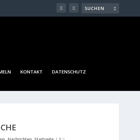
MELN
KONTAKT
DATENSCHUTZ
ACHE
ein
,
Nachrichten
,
Startseite
|
1