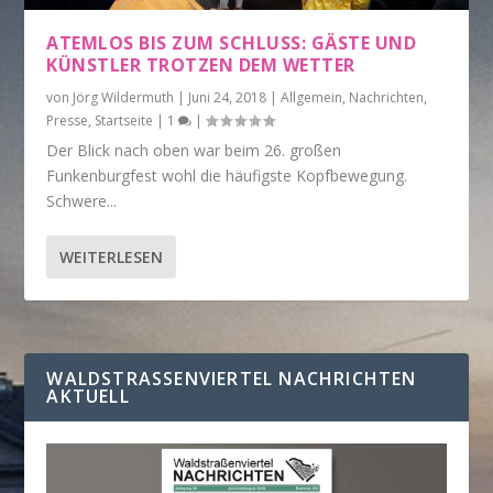
ATEMLOS BIS ZUM SCHLUSS: GÄSTE UND
KÜNSTLER TROTZEN DEM WETTER
von
Jörg Wildermuth
|
Juni 24, 2018
|
Allgemein
,
Nachrichten
,
Presse
,
Startseite
|
1
|
Der Blick nach oben war beim 26. großen
Funkenburgfest wohl die häufigste Kopfbewegung.
Schwere...
WEITERLESEN
WALDSTRASSENVIERTEL NACHRICHTEN A
KTUELL