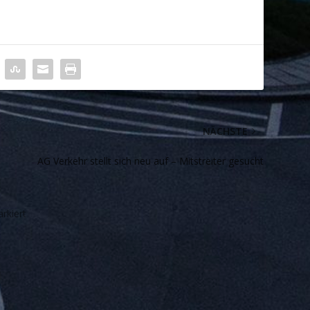
NÄCHSTE
AG Verkehr stellt sich neu auf – Mitstreiter gesucht
rkiert