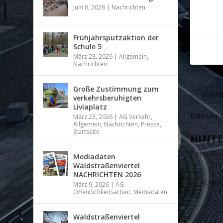
Juni 8, 2026
|
Nachrichten
Frühjahrsputzaktion der
Schule 5
März 28, 2026
|
Allgemein
,
Nachrichten
Große Zustimmung zum
VORHE
verkehrsberuhigten
Liviaplatz
Kalender 
März 23, 2026
|
AG Verkehr
,
Allgemein
,
Nachrichten
,
Presse
,
Startseite
HINTE
Deine E-Ma
Mediadaten
Waldstraßenviertel
NACHRICHTEN 2026
März 9, 2026
|
AG
Öffentlichkeitsarbeit
,
Mediadaten
Waldstraßenviertel