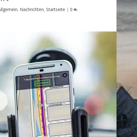
Allgemein
,
Nachrichten
,
Startseite
|
0