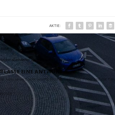
AKTIE:
RIGE
Waldstraßenviertel 2019 ab sofort zu kaufen
RLASSE EINE ANTWORT
il-Adresse wird nicht veröffentlicht.
Erforderliche Felder sind mit
*
ma