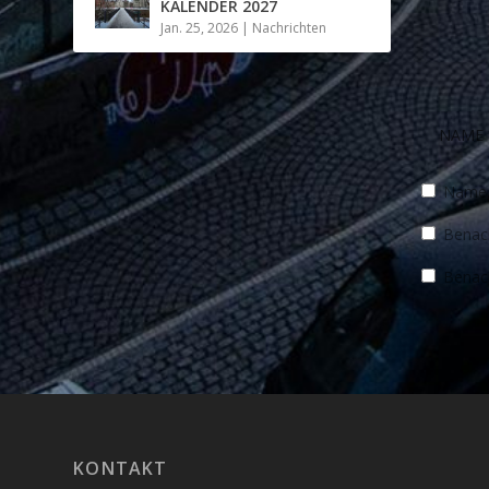
KALENDER 2027
Jan. 25, 2026
|
Nachrichten
Name, 
Benach
Benach
KONTAKT